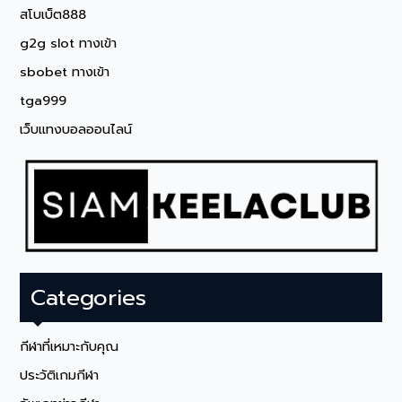
สโบเบ็ต888
g2g slot ทางเข้า
sbobet ทางเข้า
tga999
เว็บแทงบอลออนไลน์
Categories
กีฬาที่เหมาะกับคุณ
ประวัติเกมกีฬา