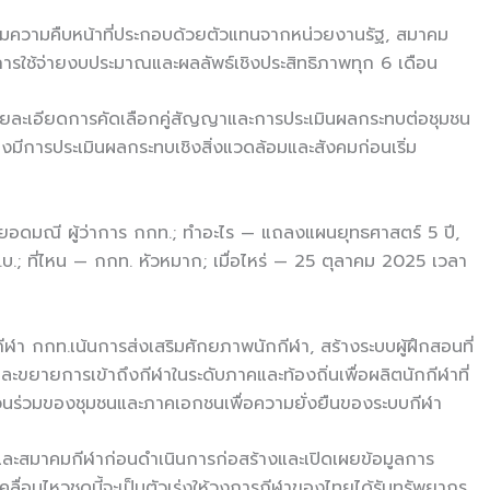
ามความคืบหน้าที่ประกอบด้วยตัวแทนจากหน่วยงานรัฐ, สมาคม
การใช้จ่ายงบประมาณและผลลัพธ์เชิงประสิทธิภาพทุก 6 เดือน
รายละเอียดการคัดเลือกคู่สัญญาและการประเมินผลกระทบต่อชุมชน
มีการประเมินผลกระทบเชิงสิ่งแวดล้อมและสังคมก่อนเริ่ม
 ยอดมณี ผู้ว่าการ กกท.; ทำอะไร — แถลงแผนยุทธศาสตร์ 5 ปี,
บ.; ที่ไหน — กกท. หัวหมาก; เมื่อไหร่ — 25 ตุลาคม 2025 เวลา
 กกท.เน้นการส่งเสริมศักยภาพนักกีฬา, สร้างระบบผู้ฝึกสอนที่
ละขยายการเข้าถึงกีฬาในระดับภาคและท้องถิ่นเพื่อผลิตนักกีฬาที่
ส่วนร่วมของชุมชนและภาคเอกชนเพื่อความยั่งยืนของระบบกีฬา
นและสมาคมกีฬาก่อนดำเนินการก่อสร้างและเปิดเผยข้อมูลการ
ื่อนไหวชุดนี้จะเป็นตัวเร่งให้วงการกีฬาของไทยได้รับทรัพยากร