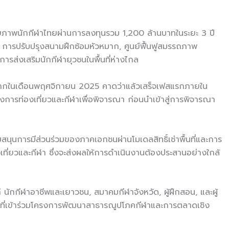
ศักยภาพนักกีฬาไทยผ่านการลงทุนรวม 1,200 ล้านบาทในระยะ 3 ปี
ารปรับปรุงสนามฝึกซ้อมหัวหมาก, ศูนย์ฟื้นฟูสมรรถภาพ
ารส่งเสริมนักกีฬายุวชนในพื้นที่ห่างไกล
วหมากในเดือนพฤศจิกายน 2025 คาดว่าแล้วเสร็จเฟสแรกภายใน
วงการท่องเที่ยวและกีฬาเพื่อพิจารณา ก่อนนำเข้าสู่การพิจารณา
ุนการมีส่วนร่วมของภาคเอกชนผ่านโมเดลสิทธิ์เช่าพื้นที่และการ
เที่ยวและกีฬา ซึ่งจะส่งผลให้การดำเนินงานต้องประสานอย่างใกล้
ก่ นักกีฬาอาชีพและเยาวชน, สมาคมกีฬาจังหวัด, ผู้ฝึกสอน, และผู้
ที่เข้าร่วมโครงการพัฒนาสาธารณูปโภคกีฬาและการตลาดเชิง