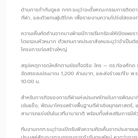
ด้านการกำกับดูแล กกท.ระบุว่าจะตั้งคณะกรรมการติดต
กีฬา, และตัวแทนผู้บริโภค เพื่อรายงานความโปร่งใสของ
ความเห็นคัดค้านจากบางฝ่ายมีการเรียกร้องให้เปิดเผย
โดยรอบหัวหมาก ตัวแทนภาคประชาสังคมระบุว่าจำเป็นต้อง
โครงการก่อสร้างใหญ่
สรุปเหตุการณ์หลักตามข้อเท็จจริง: ใคร — ดร.ก้องศักด
จัดสรรงบประมาณ 1,200 ล้านบาท, และส่งร่างแก้ไข พ.ร.
10.00 น.
สำหรับภารกิจของการกีฬาแห่งประเทศไทยในการพัฒนากีฬา
เข้มแข็ง, พัฒนาโครงสร้างพื้นฐานกีฬาเชิงยุทธศาสตร์, แ
สามารถแข่งขันในเวทีนานาชาติ พร้อมทั้งส่งเสริมการมี
ทีมงานกกท.ระบุว่าจะเปิดรับฟังความคิดเห็นจากประชาช
ประมูลคู่สัญญาตามกรอบการกำกับดูแลใหม่ คาดว่าการเคล