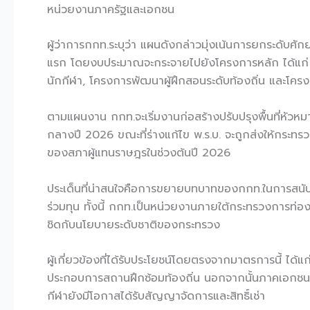
หน่วยงานภาครัฐและเอกชน
ผู้ว่าการกกท.ระบุว่า แผนดังกล่าวมุ่งเน้นการยกระดับ
แรก โดยงบประมาณจะกระจายไปยังโครงการหลัก ได้แก่ ก
นักกีฬา, โครงการพัฒนาผู้ฝึกสอนระดับท้องถิ่น และโครงก
ตามแผนงาน กกท.จะเริ่มงานก่อสร้างปรับปรุงพื้นที่หั
กลางปี 2026 ขณะที่ร่างแก้ไข พ.ร.บ. จะถูกส่งให้กระทร
ของสภาผู้แทนราษฎรในช่วงต้นปี 2026
ประเด็นที่น่าสนใจคือการขยายบทบาทของกกท.ในการสนับสน
ร่วมทุน ทั้งนี้ กกท.เป็นหน่วยงานภายใต้กระทรวงการท่อง
ชิดกับนโยบายระดับชาติของกระทรวง
ผู้เกี่ยวข้องที่ได้รับประโยชน์โดยตรงจากมาตรการนี้ ได้แ
ประกอบการสถานฝึกซ้อมท้องถิ่น นอกจากนั้นภาคเอกชน
กีฬายังมีโอกาสได้รับสัญญาจัดการและสิทธิ์เช่า