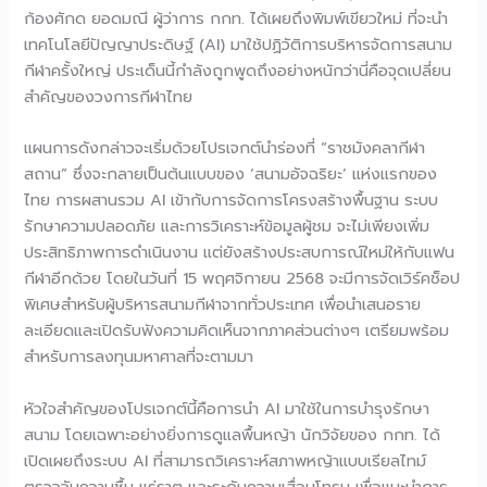
ก้องศักด ยอดมณี ผู้ว่าการ กกท. ได้เผยถึงพิมพ์เขียวใหม่ ที่จะนำ
เทคโนโลยีปัญญาประดิษฐ์ (AI) มาใช้ปฏิวัติการบริหารจัดการสนาม
กีฬาครั้งใหญ่ ประเด็นนี้กำลังถูกพูดถึงอย่างหนักว่านี่คือจุดเปลี่ยน
สำคัญของวงการกีฬาไทย
แผนการดังกล่าวจะเริ่มด้วยโปรเจกต์นำร่องที่ “ราชมังคลากีฬา
สถาน” ซึ่งจะกลายเป็นต้นแบบของ ‘สนามอัจฉริยะ’ แห่งแรกของ
ไทย การผสานรวม AI เข้ากับการจัดการโครงสร้างพื้นฐาน ระบบ
รักษาความปลอดภัย และการวิเคราะห์ข้อมูลผู้ชม จะไม่เพียงเพิ่ม
ประสิทธิภาพการดำเนินงาน แต่ยังสร้างประสบการณ์ใหม่ให้กับแฟน
กีฬาอีกด้วย โดยในวันที่ 15 พฤศจิกายน 2568 จะมีการจัดเวิร์คช็อป
พิเศษสำหรับผู้บริหารสนามกีฬาจากทั่วประเทศ เพื่อนำเสนอราย
ละเอียดและเปิดรับฟังความคิดเห็นจากภาคส่วนต่างๆ เตรียมพร้อม
สำหรับการลงทุนมหาศาลที่จะตามมา
หัวใจสำคัญของโปรเจกต์นี้คือการนำ AI มาใช้ในการบำรุงรักษา
สนาม โดยเฉพาะอย่างยิ่งการดูแลพื้นหญ้า นักวิจัยของ กกท. ได้
เปิดเผยถึงระบบ AI ที่สามารถวิเคราะห์สภาพหญ้าแบบเรียลไทม์
ตรวจจับความชื้น แร่ธาตุ และระดับความเสื่อมโทรม เพื่อแนะนำการ