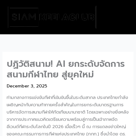
Skip
to
content
ปฏิวัติสนาม! AI ยกระดับจัดการ
สนามกีฬาไทย สู่ยุคใหม่
December 3, 2025
ท่ามกลางการแข่งขันกีฬาที่เข้มข้นขึ้นในระดับสากล ประเทศไทยกำลัง
เผชิญหน้ากับความท้าทายครั้งสำคัญในการยกระดับมาตรฐานการ
บริหารจัดการสนามกีฬาให้ทัดเทียมนานาชาติ โดยเฉพาะอย่างยิ่งหลัง
จากการประกาศแนวคิดเตรียมความพร้อมสู่การเป็นเจ้าภาพจัด
อีเวนต์กีฬาระดับโลกในปี 2026 เมื่อเร็วๆ นี้ ณ การแถลงข่าวใหญ่
ของคณะกรรมการการกีฬาแห่งประเทศไทย (กกท.) ซึ่งนำโดย ดร.