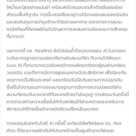
ให้น้ำและปุ๋ยอย่างแม่นยำ พร้อมส่งโดรนขนาดเล็กติดเซ็นเซอร์ลง
สำรวจพื้นที่ทุกวัน การนี้จะช่วยยืดอายุการใช้งานของสนามหญ้าจริง
และลดต้นทุนการบำรุงรักษาได้อย่างมหาศาล แตกต่างจากสนาม
หญ้าเทียมที่ต้องเผชิญกับปัญหาการสะสมความร้อนและการสึกหรอ
ที่มากกว่า
นอกจากนี้ ดร. ก้องศักด ยังได้เน้นย้ำถึงบทบาทของ AI ในการยก
ระดับมาตรฐานความปลอดภัยภายในสนามกีฬา ทีมงานได้พัฒนา
ระบบ AI ที่สามารถตรวจจับพฤติกรรมผิดปกติของผู้ชมผ่านกล้อง
วงจรปิด รวมถึงการจัดการฝูงชนอย่างมีประสิทธิภาพ เพื่อป้องกัน
เหตุการณ์ไม่พึงประสงค์ และเตรียมรับมือกับสถานการณ์ฉุกเฉิน
ซึ่งเป็นไปตามแนวทางของมาตรฐานการจัดการความปลอดภัยใน
สนามกีฬาระดับนานาชาติที่ประเทศไทยกำลังมุ่งสู่ การพัฒนาในครั้งนี้
คาดว่าจะสร้างความเชื่อมั่นให้กับสหพันธ์กีฬาระหว่างประเทศในการ
พิจารณาให้ไทยเป็นเจ้าภาพจัดอีเวนต์ใหญ่ในอนาคต
การลงทุนในเทคโนโลยี AI ครั้งนี้ สะท้อนวิสัยทัศน์ของ ดร. ก้อง
ศักด ที่ต้องการผลักดันให้ประเทศไทยเป็นศูนย์กลางกีฬาและ