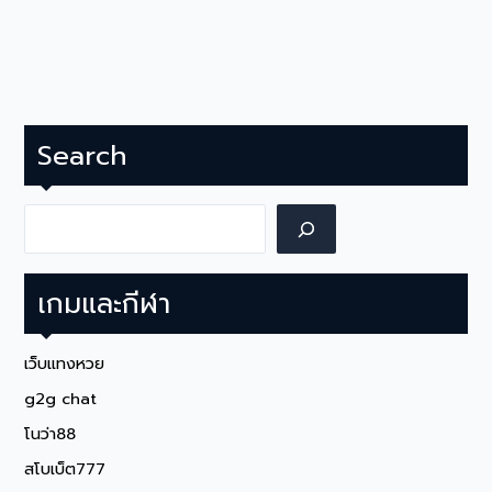
Search
Search
เกมและกีฬา
เว็บแทงหวย
g2g chat
โนว่า88
สโบเบ็ต777