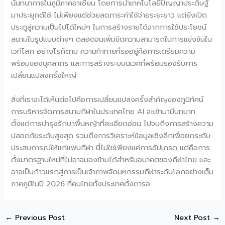
นันทนาการในภูมิภาคอาเซียน โดยการนำเทคโนโลยีปัญญาประดิษฐ์
มาประยุกต์ใช้ ไม่เพียงแต่ช่วยลดภาระค่าใช้จ่ายระยะยาว แต่ยังเปิด
ประตูสู่ความเป็นไปได้ใหม่ๆ ในการสร้างรายได้จากการใช้ประโยชน์
สนามในรูปแบบต่างๆ ตลอดจนเพิ่มขีดความสามารถในการแข่งขันใน
เวทีโลก อย่างไรก็ตาม ความท้าทายที่รออยู่คือการเตรียมความ
พร้อมของบุคลากร และการสร้างระบบนิเวศที่พร้อมรองรับการ
เปลี่ยนแปลงครั้งใหญ่
สิ่งที่เราจะได้เห็นต่อไปคือการเปลี่ยนแปลงครั้งสำคัญของภูมิทัศน์
การบริหารจัดการสนามกีฬาในประเทศไทย AI จะเข้ามามีบทบาท
ตั้งแต่การบำรุงรักษาพื้นหญ้าที่ละเอียดอ่อน ไปจนถึงการสร้างความ
ปลอดภัยระดับสูงสุด รวมถึงการวิเคราะห์ข้อมูลเชิงลึกเพื่อยกระดับ
ประสบการณ์ให้แก่แฟนกีฬา นี่ไม่ใช่เพียงแค่การอัปเกรด แต่คือการ
ตั้งมาตรฐานใหม่ที่ไม่อาจมองข้ามได้สำหรับอนาคตของกีฬาไทย และ
อาจเป็นก้าวแรกสู่การเป็นเจ้าภาพจัดมหกรรมกีฬาระดับโลกอย่างเต็ม
ภาคภูมิในปี 2026 ที่คนไทยทั้งประเทศตั้งตารอ
←
Previous Post
Next Post
→