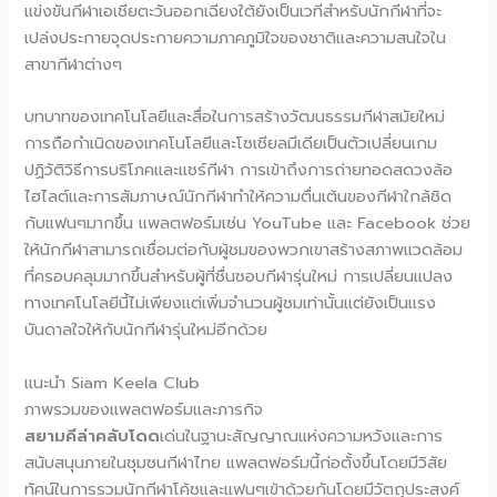
แข่งขันกีฬาเอเชียตะวันออกเฉียงใต้ยังเป็นเวทีสำหรับนักกีฬาที่จะ
เปล่งประกายจุดประกายความภาคภูมิใจของชาติและความสนใจใน
สาขากีฬาต่างๆ
บทบาทของเทคโนโลยีและสื่อในการสร้างวัฒนธรรมกีฬาสมัยใหม่
การถือกำเนิดของเทคโนโลยีและโซเชียลมีเดียเป็นตัวเปลี่ยนเกม
ปฏิวัติวิธีการบริโภคและแชร์กีฬา การเข้าถึงการถ่ายทอดสดวงล้อ
ไฮไลต์และการสัมภาษณ์นักกีฬาทำให้ความตื่นเต้นของกีฬาใกล้ชิด
กับแฟนๆมากขึ้น แพลตฟอร์มเช่น YouTube และ Facebook ช่วย
ให้นักกีฬาสามารถเชื่อมต่อกับผู้ชมของพวกเขาสร้างสภาพแวดล้อม
ที่ครอบคลุมมากขึ้นสำหรับผู้ที่ชื่นชอบกีฬารุ่นใหม่ การเปลี่ยนแปลง
ทางเทคโนโลยีนี้ไม่เพียงแต่เพิ่มจำนวนผู้ชมเท่านั้นแต่ยังเป็นแรง
บันดาลใจให้กับนักกีฬารุ่นใหม่อีกด้วย
แนะนำ Siam Keela Club
ภาพรวมของแพลตฟอร์มและภารกิจ
สยามคีล่าคลับโดด
เด่นในฐานะสัญญาณแห่งความหวังและการ
สนับสนุนภายในชุมชนกีฬาไทย แพลตฟอร์มนี้ก่อตั้งขึ้นโดยมีวิสัย
ทัศน์ในการรวมนักกีฬาโค้ชและแฟนๆเข้าด้วยกันโดยมีวัตถุประสงค์