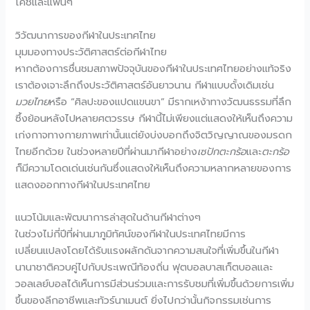
โค้ชและแฟนๆ
วิวัฒนาการของกีฬาในประเทศไทย
มุมมองทางประวัติศาสตร์ต่อกีฬาไทย
หากต้องการชื่นชมสภาพปัจจุบันของกีฬาในประเทศไทยอย่างแท้จริง
เราต้องเจาะลึกถึงประวัติศาสตร์อันยาวนาน กีฬาแบบดั้งเดิมเช่น
มวยไทย
หรือ “ศิลปะของแปดแขนขา” มีรากเหง้าทางวัฒนธรรมที่ลึก
ซึ้งย้อนหลังไปหลายศตวรรษ กีฬานี้ไม่เพียงแต่แสดงให้เห็นถึงความ
เก่งกาจทางกายภาพเท่านั้นแต่ยังบ่งบอกถึงจิตวิญญาณของมรดก
ไทยอีกด้วย ในช่วงหลายปีที่ผ่านมากีฬาอย่าง
เซปักตะกร้อ
และ
ตะกร้อ
ก็มีความโดดเด่นเช่นกันซึ่งแสดงให้เห็นถึงความหลากหลายของการ
แสดงออกทางกีฬาในประเทศไทย
แนวโน้มและพัฒนาการล่าสุดในด้านกีฬาต่างๆ
ในช่วงไม่กี่ปีที่ผ่านมาภูมิทัศน์ของกีฬาในประเทศไทยมีการ
เปลี่ยนแปลงโดยได้รับแรงผลักดันจากความสนใจที่เพิ่มขึ้นในกีฬา
นานาชาติควบคู่ไปกับประเพณีท้องถิ่น ฟุตบอลบาสเก็ตบอลและ
วอลเลย์บอลได้เห็นการมีส่วนร่วมและการรับชมที่เพิ่มขึ้นด้วยการเพิ่ม
ขึ้นของลีกอาชีพและทัวร์นาเมนต์ ยิ่งไปกว่านั้นกิจกรรมเช่นการ