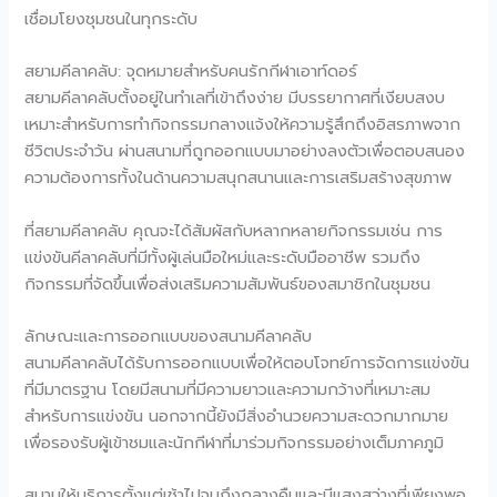
เชื่อมโยงชุมชนในทุกระดับ
สยามคีลาคลับ: จุดหมายสำหรับคนรักกีฬาเอาท์ดอร์
สยามคีลาคลับตั้งอยู่ในทำเลที่เข้าถึงง่าย มีบรรยากาศที่เงียบสงบ
เหมาะสำหรับการทำกิจกรรมกลางแจ้งให้ความรู้สึกถึงอิสรภาพจาก
ชีวิตประจำวัน ผ่านสนามที่ถูกออกแบบมาอย่างลงตัวเพื่อตอบสนอง
ความต้องการทั้งในด้านความสนุกสนานและการเสริมสร้างสุขภาพ
ที่สยามคีลาคลับ คุณจะได้สัมผัสกับหลากหลายกิจกรรมเช่น การ
แข่งขันคีลาคลับที่มีทั้งผู้เล่นมือใหม่และระดับมืออาชีพ รวมถึง
กิจกรรมที่จัดขึ้นเพื่อส่งเสริมความสัมพันธ์ของสมาชิกในชุมชน
ลักษณะและการออกแบบของสนามคีลาคลับ
สนามคีลาคลับได้รับการออกแบบเพื่อให้ตอบโจทย์การจัดการแข่งขัน
ที่มีมาตรฐาน โดยมีสนามที่มีความยาวและความกว้างที่เหมาะสม
สำหรับการแข่งขัน นอกจากนี้ยังมีสิ่งอำนวยความสะดวกมากมาย
เพื่อรองรับผู้เข้าชมและนักกีฬาที่มาร่วมกิจกรรมอย่างเต็มภาคภูมิ
สนามให้บริการตั้งแต่เช้าไปจนถึงกลางคืนและมีแสงสว่างที่เพียงพอ