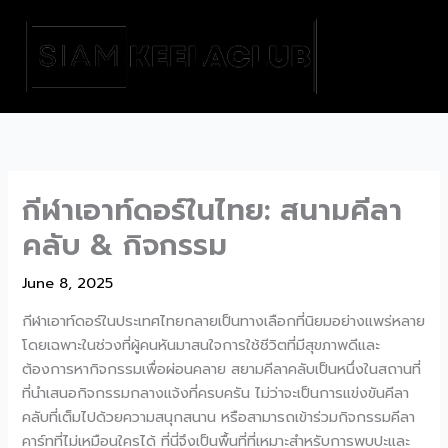
Skip
to
content
กีฬาเอาท์ดอร์ในไทย: สนามคีลา
คลับ & กิจกรรม
June 8, 2025
กีฬาเอาท์ดอร์ในประเทศไทยกลายเป็นทางเลือกที่นิยมอย่างแพร่หลาย
โดยเฉพาะในช่วงที่ผู้คนหันมาสนใจการใช้ชีวิตที่มีสุขภาพดีและ
ต้องการหากิจกรรมเพื่อผ่อนคลาย สยามคีลาคลับเป็นหนึ่งในสถานที่
ที่นำเสนอกิจกรรมกลางแจ้งที่ครบครัน ไม่ว่าจะเป็นการแข่งขันคีลา
คลับที่เต็มไปด้วยความสนุกสนาน หรือสามารถเข้าร่วมกิจกรรมคีลา
คาร์ทที่ไม่เหมือนใครได้ ที่นี่จึงเป็นพื้นที่ที่เหมาะสำหรับการพบปะและ