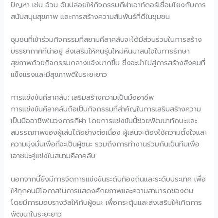
ปัญหา เช่น อ้วน ฉันปล่อยให้กิจกรรมกีฬาเอาท์ดอร์เชื่อมโยงกับการ
สนับสนุนสุขภาพ และการสร้างความสัมพันธ์ที่ดีในชุมชน
ชุมชนที่เข้าร่วมกิจกรรมที่สยามคีลาคลับจะได้มีส่วนร่วมในการสร้าง
บรรยากาศที่น่าอยู่ ส่งเสริมให้คนรุ่นใหม่หันมาสนใจในการรักษา
สุขภาพด้วยกิจกรรมกลางแจ้งมากขึ้น ซึ่งจะนำไปสู่การสร้างสังคมที่
แข็งแรงและมีสุขภาพดีในระยะยาว
การแข่งขันคีลาคลับ: เสริมสร้างความเป็นมืออาชีพ
การแข่งขันคีลาคลับถือเป็นกิจกรรมที่สำคัญในการเสริมสร้างความ
เป็นมืออาชีพในวงการกีฬา โดยการแข่งขันนี้ช่วยพัฒนาทักษะและ
สมรรถภาพของผู้เล่นได้อย่างต่อเนื่อง ผู้เล่นจะต้องใช้ความตั้งใจและ
ความมุ่งมั่นเพื่อที่จะเป็นผู้ชนะ รวมถึงการทำงานร่วมกันเป็นทีมเพื่อ
เอาชนะคู่แข่งในสนามคีลาคลับ
นอกจากนี้ยังมีการจัดการแข่งขันระดับท้องถิ่นและระดับประเทศ เพื่อ
ให้ทุกคนมีโอกาสในการแสดงศักยภาพและความสามารถของตน
โดยมีการมอบรางวัลให้กับผู้ชนะ เพื่อกระตุ้นและส่งเสริมให้เกิดการ
พัฒนาในระยะยาว